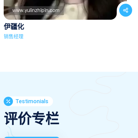
伊疆化
销售经理
Testimonials
评价专栏