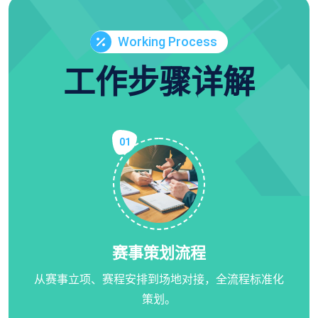
Working Process
工作步骤详解
01
赛事策划流程
从赛事立项、赛程安排到场地对接，全流程标准化
策划。