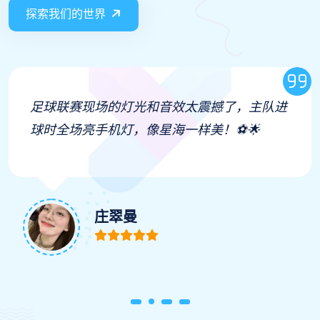
探索我们的世界
球星签名的周边 T 恤收到啦！包装很用心，还
有防伪标识，作为粉丝真的超激动～🌟
吕小宸