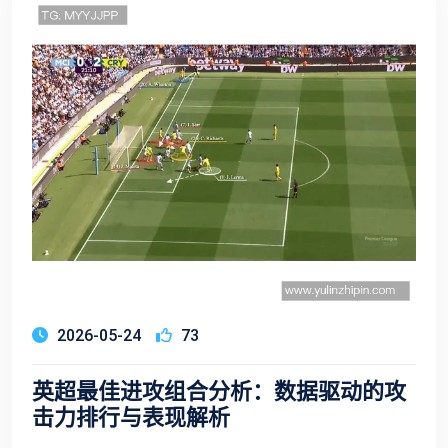
2026-05-24
73
英超最佳进攻组合分析：数据驱动的攻
击力排行与表现解析