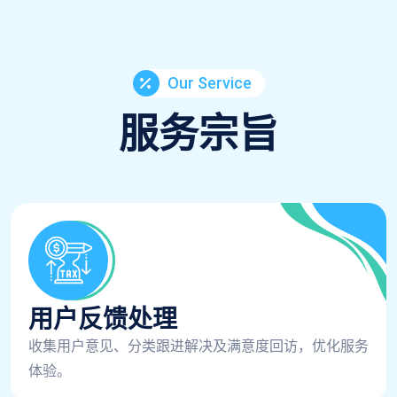
Our Service
服务宗旨
用户反馈处理
收集用户意见、分类跟进解决及满意度回访，优化服务
体验。