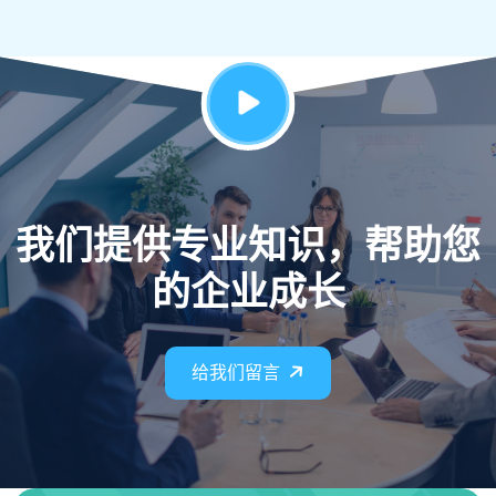
我们提供专业知识，帮助您
的企业成长
给我们留言