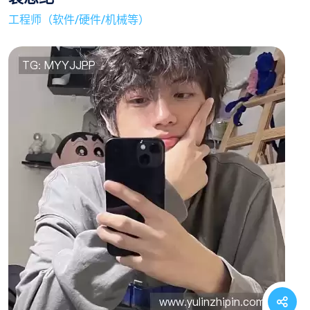
工程师（软件/硬件/机械等）