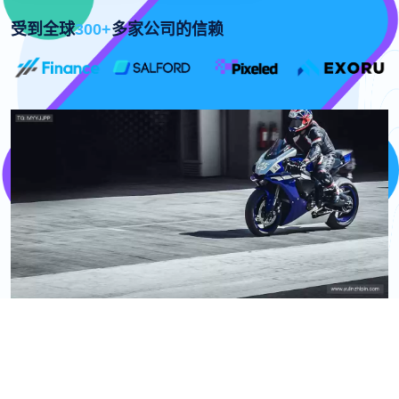
受到全球
300+
多家公司的信赖