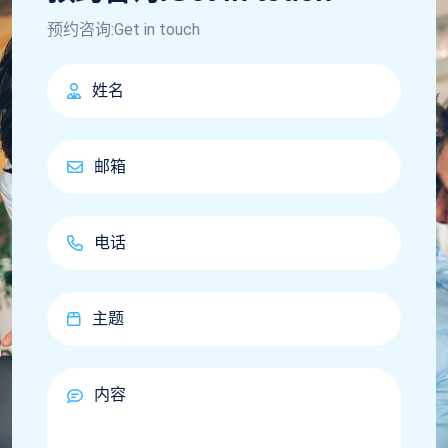
预约咨询:Get in touch