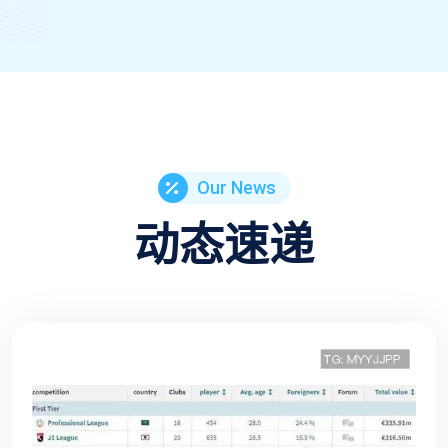
Our News
动态速递