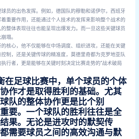
键球员的出色发挥。例如，德国队的穆勒和诺伊尔，西班牙
挥着重要作用，还能通过个人技术的发挥来影响整个战术的
队的整体表现往往也能呈现出爆发力。而一旦这些关键球员
此崩塌。
行的核心，他不仅能够在中场调度、组织进攻，还能在关键
奏控制，还是关键传球的精准度，莫德里奇都为克罗地亚队
执行者，更是能够在关键时刻决定比赛走势的“战术破局
衡在足球比赛中，单个球员的个体
协作才是取得胜利的基础。尤其
球队的整体协作更是比个别
重要。一个球队的胜利往往是全
结果。无论是进攻时的默契传
都需要球员之间的高效沟通与默