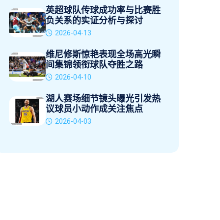
英超球队传球成功率与比赛胜
负关系的实证分析与探讨
2026-04-13
维尼修斯惊艳表现全场高光瞬
间集锦领衔球队夺胜之路
2026-04-10
湖人赛场细节镜头曝光引发热
议球员小动作成关注焦点
2026-04-03