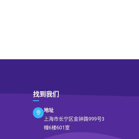
找到我们
地址
上海市长宁区金钟路999号3
幢6楼601室