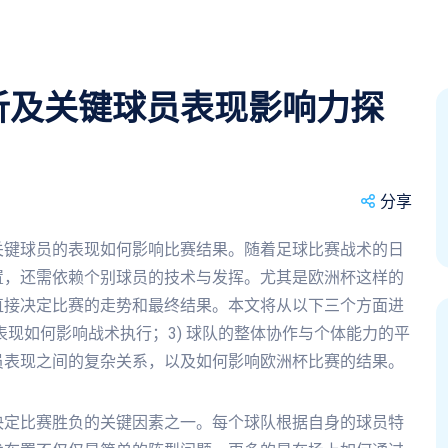
析及关键球员表现影响力探
分享
关键球员的表现如何影响比赛结果。随着足球比赛战术的日
置，还需依赖个别球员的技术与发挥。尤其是欧洲杯这样的
直接决定比赛的走势和最终结果。本文将从以下三个方面进
的表现如何影响战术执行；3) 球队的整体协作与个体能力的平
员表现之间的复杂关系，以及如何影响欧洲杯比赛的结果。
决定比赛胜负的关键因素之一。每个球队根据自身的球员特