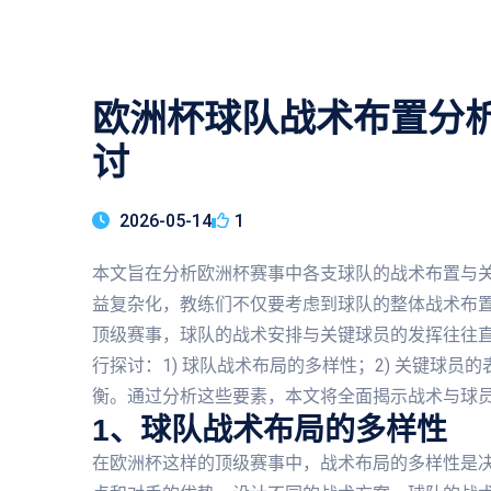
欧洲杯球队战术布置分
讨
2026-05-14
1
本文旨在分析欧洲杯赛事中各支球队的战术布置与
益复杂化，教练们不仅要考虑到球队的整体战术布
顶级赛事，球队的战术安排与关键球员的发挥往往
行探讨：1) 球队战术布局的多样性；2) 关键球员
衡。通过分析这些要素，本文将全面揭示战术与球
1、球队战术布局的多样性
在欧洲杯这样的顶级赛事中，战术布局的多样性是