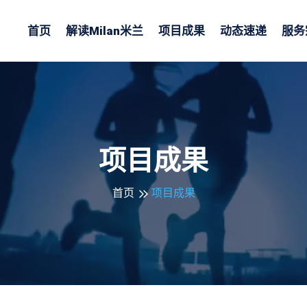
首页
解读
Milan米兰
项目成果
动态速递
服务
项目成果
首页
项目成果