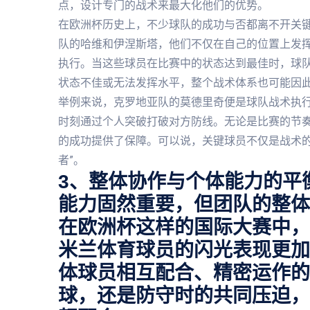
点，设计专门的战术来最大化他们的优势。
在欧洲杯历史上，不少球队的成功与否都离不开关
队的哈维和伊涅斯塔，他们不仅在自己的位置上发
执行。当这些球员在比赛中的状态达到最佳时，球
状态不佳或无法发挥水平，整个战术体系也可能因
举例来说，克罗地亚队的莫德里奇便是球队战术执
时刻通过个人突破打破对方防线。无论是比赛的节
的成功提供了保障。可以说，关键球员不仅是战术的
者”。
3、整体协作与个体能力的平
能力固然重要，但团队的整体
在欧洲杯这样的国际大赛中，
米兰体育
球员的闪光表现更加
体球员相互配合、精密运作的
球，还是防守时的共同压迫，