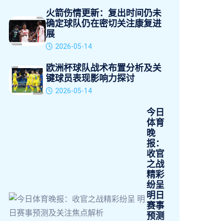
火箭伤情更新：复出时间仍未
确定球队仍在密切关注康复进
展
2026-05-14
欧洲杯球队战术布置分析及关
键球员表现影响力探讨
2026-05-14
今日
体育
晚
报：
收官
之战
精彩
纷呈
明日
赛事
预测