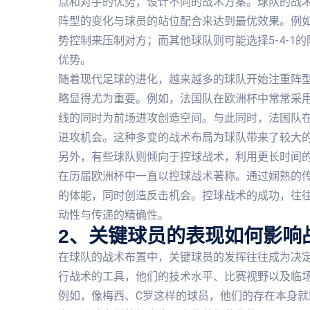
点和对手的优势，设计不同的战术方案。球队的战
阵型的变化与球员的站位配合来达到最优效果。例如
势控制来压制对方；而其他球队则可能选择5-4-
优势。
随着现代足球的进化，越来越多的球队开始注重阵
略显得尤为重要。例如，法国队在欧洲杯中常常采用4
线的同时为前场进攻创造空间。与此同时，法国队
进攻机会。这种多变的战术布局为球队带来了较大
另外，有些球队则倾向于控球战术，利用更长时间
在历届欧洲杯中一直以控球战术著称。通过娴熟的
的体能，同时创造反击机会。控球战术的成功，往
动性与传递的精确性。
2、关键球员的表现如何影响
在球队的战术布置中，关键球员的发挥往往成为决
行战术的工具，他们的技术水平、比赛视野以及临
例如，像梅西、C罗这样的球员，他们的存在本身