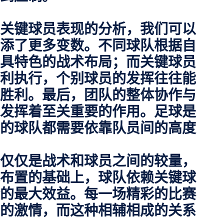
关键球员表现的分析，我们可以
添了更多变数。不同球队根据自
具特色的战术布局；而关键球员
利执行，个别球员的发挥往往能
胜利。最后，团队的整体协作与
发挥着至关重要的作用。足球是
的球队都需要依靠队员间的高度
仅仅是战术和球员之间的较量，
布置的基础上，球队依赖关键球
的最大效益。每一场精彩的比赛
的激情，而这种相辅相成的关系