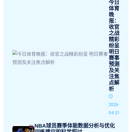
今日
体育
晚
报：
收官
之战
精彩
纷呈
明日
赛事
预测
及关
注焦
点解
析
2026-
04-21
NBA球员赛季体能数据分析与优化