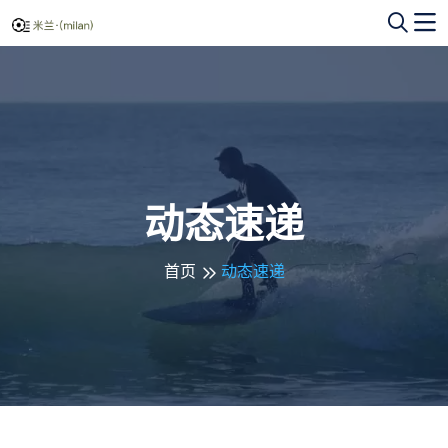
动态速递
首页
动态速递