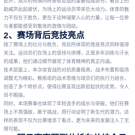
此外，观众的热情同样是收官战的重要组成部分。看台上的
助威声此起彼伏，为场上的运动员带来巨大动力。体育的魅
力不仅在于胜负，更在于这种凝聚人心的力量，让每一位参
与者都能感受到集体的激情与团结。
2、赛场背后竞技亮点
除了赛场上的比分与胜负，背后所体现的竞技亮点同样值得
关注。运动员们在场上的坚持与拼搏，正是多年训练与汗水
的成果，他们通过细节展现了体育精神的真正内涵。
技术层面上，本次收官战的对抗质量极高，战术布置和临场
调整尤为精彩。教练组的战术思维与球员们的执行力结合，
创造了多个转折点，使得比赛呈现出跌宕起伏的走势，令人
目不暇接。
同时，本场赛事也体现了年轻选手的成长与突破。他们在赛
场上不畏强敌，敢于挑战，用行动证明了新生代的潜力。这
样的表现不仅为比赛增添了看点，更为未来的发展注入了无
限可能。