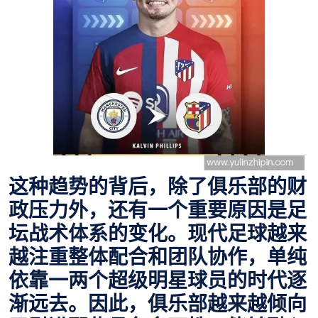
这种趋势的背后，除了俱乐部的财
政压力外，还有一个重要原因是足
坛战术体系的变化。现代足球越来
越注重整体配合和团队协作，单纯
依靠一两个超级明星球员的时代逐
渐远去。因此，俱乐部越来越倾向