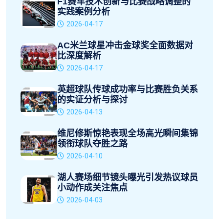
F1赛车技术创新与比赛战略调整的
实践案例分析
2026-04-17
AC米兰球星冲击金球奖全面数据对
比深度解析
2026-04-17
英超球队传球成功率与比赛胜负关系
的实证分析与探讨
2026-04-13
维尼修斯惊艳表现全场高光瞬间集锦
领衔球队夺胜之路
2026-04-10
湖人赛场细节镜头曝光引发热议球员
小动作成关注焦点
2026-04-03