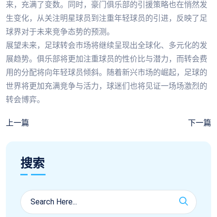
来，充满了变数。同时，豪门俱乐部的引援策略也在悄然发
生变化，从关注明星球员到注重年轻球员的引进，反映了足
球界对于未来竞争态势的预测。
展望未来，足球转会市场将继续呈现出全球化、多元化的发
展趋势。俱乐部将更加注重球员的性价比与潜力，而转会费
用的分配将向年轻球员倾斜。随着新兴市场的崛起，足球的
世界将更加充满竞争与活力，球迷们也将见证一场场激烈的
转会博弈。
上一篇
下一篇
搜索